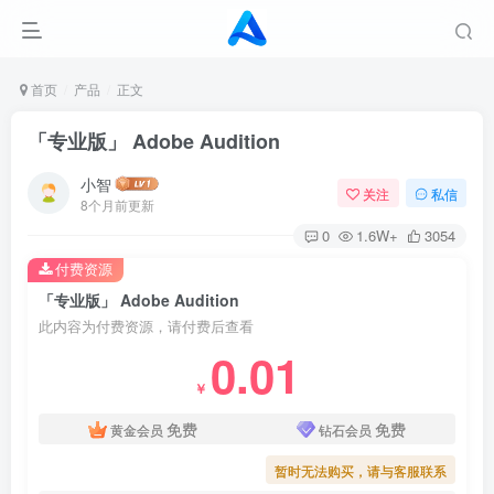
首页
产品
正文
「专业版」 Adobe Audition
小智
关注
私信
8个月前更新
0
1.6W+
3054
付费资源
「专业版」 Adobe Audition
此内容为付费资源，请付费后查看
0.01
￥
免费
免费
黄金会员
钻石会员
暂时无法购买，请与客服联系