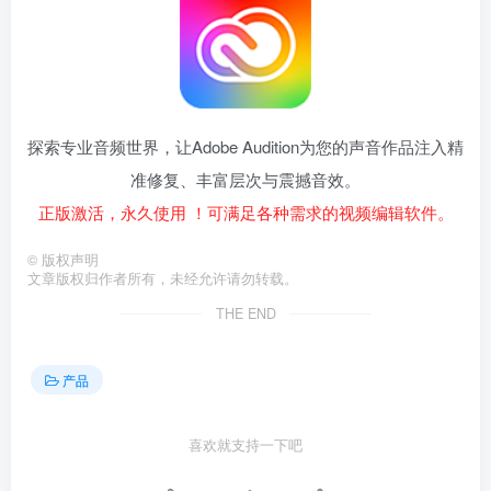
探索专业音频世界，让Adobe Audition为您的声音作品注入精
准修复、丰富层次与震撼音效。
正版激活，永久使用 ！可满足各种需求的视频编辑软件。
©
版权声明
文章版权归作者所有，未经允许请勿转载。
THE END
产品
喜欢就支持一下吧