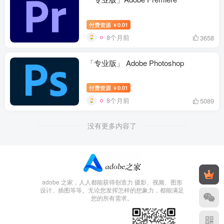
付费资源
0.01
￥
8个月前
3658
「专业版」 Adobe Photoshop
付费资源
0.01
￥
8个月前
5089
没有更多内容了
adobe 之家，人人都能获得创造力 摄影、视频、图形
设计、插图等等。无论您发挥怎样的想象力，都能满足
您的所有需求。