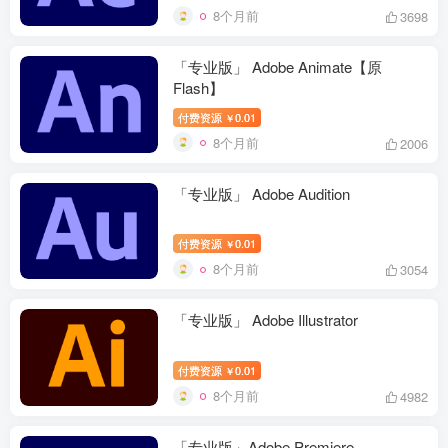
8个月前
3698
「专业版」 Adobe Animate【原
Flash】
付费资源
0.01
￥
8个月前
2006
「专业版」 Adobe Audition
付费资源
0.01
￥
8个月前
3054
「专业版」 Adobe Illustrator
付费资源
0.01
￥
8个月前
4982
「专业版」Adobe Premiere