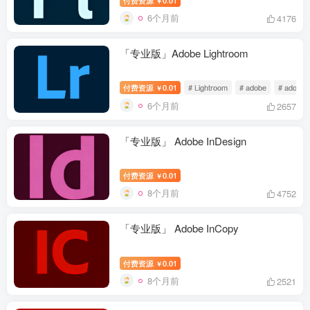
￥
6个月前
4176
「专业版」Adobe Lightroom
付费资源
0.01
# Lightroom
# adobe
# adob
￥
6个月前
2657
「专业版」 Adobe InDesign
付费资源
0.01
￥
8个月前
4752
「专业版」 Adobe InCopy
付费资源
0.01
￥
8个月前
2521