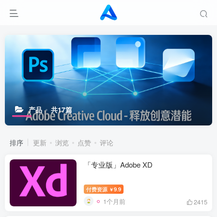
产品
共17篇
排序
更新
浏览
点赞
评论
「专业版」Adobe XD
付费资源
9.9
￥
1个月前
2415