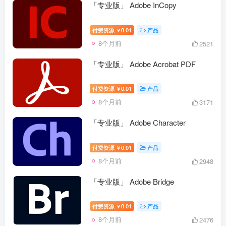
「专业版」 Adobe InCopy
付费资源
0.01
产品
￥
8个月前
2521
「专业版」 Adobe Acrobat PDF
付费资源
0.01
产品
￥
8个月前
3171
「专业版」 Adobe Character
付费资源
0.01
产品
￥
8个月前
2948
「专业版」 Adobe Bridge
付费资源
0.01
产品
￥
8个月前
2476