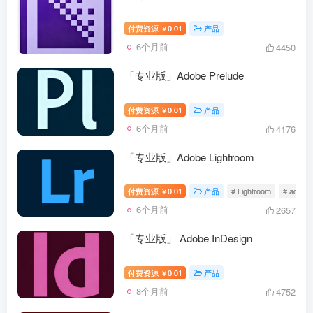
付费资源
0.01
产品
￥
6个月前
4450
「专业版」Adobe Prelude
付费资源
0.01
产品
￥
6个月前
4176
「专业版」Adobe Lightroom
付费资源
0.01
产品
# Lightroom
# adobe
￥
6个月前
2657
「专业版」 Adobe InDesign
付费资源
0.01
产品
￥
8个月前
4752