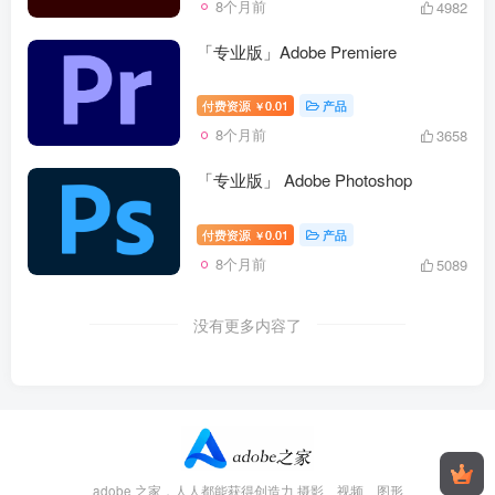
8个月前
4982
「专业版」Adobe Premiere
付费资源
0.01
产品
￥
8个月前
3658
「专业版」 Adobe Photoshop
付费资源
0.01
产品
￥
8个月前
5089
没有更多内容了
adobe 之家，人人都能获得创造力 摄影、视频、图形